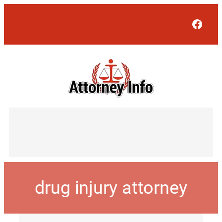
Face
drug injury attorney