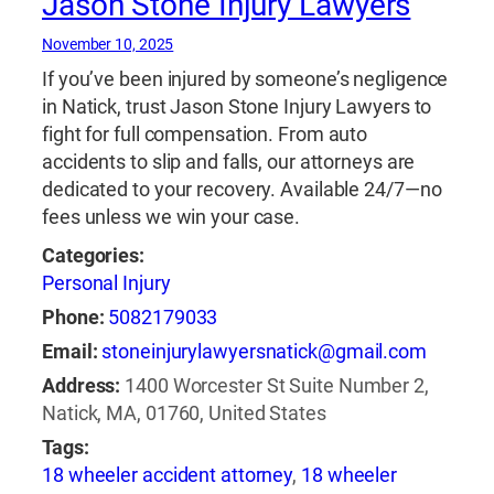
Jason Stone Injury Lawyers
November 10, 2025
If you’ve been injured by someone’s negligence
in Natick, trust Jason Stone Injury Lawyers to
fight for full compensation. From auto
accidents to slip and falls, our attorneys are
dedicated to your recovery. Available 24/7—no
fees unless we win your case.
Categories:
Personal Injury
Phone:
5082179033
Email:
stoneinjurylawyersnatick@gmail.com
Address:
1400 Worcester St Suite Number 2,
Natick, MA, 01760, United States
Tags:
18 wheeler accident attorney
,
18 wheeler