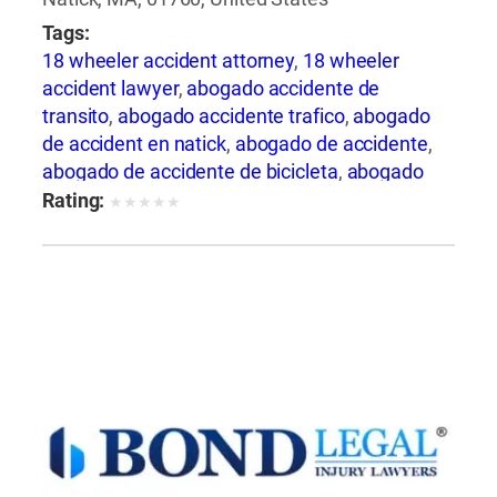
Tags:
18 wheeler accident attorney
,
18 wheeler
accident lawyer
,
abogado accidente de
transito
,
abogado accidente trafico
,
abogado
de accident en natick
,
abogado de accidente
,
abogado de accidente de bicicleta
,
abogado
de accidente de bicicleta natick
,
abogado de
Rating:
★
★
★
★
★
accidente de camion
,
abogado de accidente
de carro
,
abogado de accidente de
motocicleta
,
abogado de accidente de rastra
,
abogado de accidente de trailer
,
abogado de
accidentes
,
abogado de accidentes
automovilísticos
,
abogado de accidentes
automovilísticos en natick
,
abogado de
accidentes automovilísticos natick
,
abogado
de accidentes de auto
,
abogado de accidentes
de auto en natick
,
abogado de accidentes de