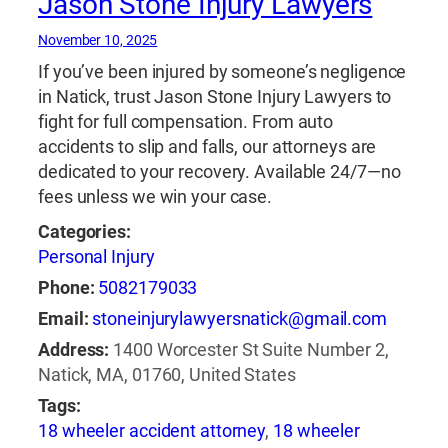
Jason Stone Injury Lawyers
November 10, 2025
If you’ve been injured by someone’s negligence
in Natick, trust Jason Stone Injury Lawyers to
fight for full compensation. From auto
accidents to slip and falls, our attorneys are
dedicated to your recovery. Available 24/7—no
fees unless we win your case.
Categories:
Personal Injury
Phone:
5082179033
Email:
stoneinjurylawyersnatick@gmail.com
Address:
1400 Worcester St Suite Number 2,
Natick, MA, 01760, United States
Tags:
18 wheeler accident attorney
,
18 wheeler