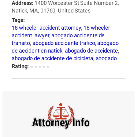
Address:
1400 Worcester St Suite Number 2,
Natick, MA, 01760, United States
Tags:
18 wheeler accident attorney
,
18 wheeler
accident lawyer
,
abogado accidente de
transito
,
abogado accidente trafico
,
abogado
de accident en natick
,
abogado de accidente
,
abogado de accidente de bicicleta
,
abogado
de accidente de bicicleta natick
,
abogado de
Rating:
★
★
★
★
★
accidente de camion
,
abogado de accidente
de carro
,
abogado de accidente de
motocicleta
,
abogado de accidente de rastra
,
abogado de accidente de trailer
,
abogado de
accidentes
,
abogado de accidentes
automovilísticos
,
abogado de accidentes
automovilísticos en natick
,
abogado de
accidentes automovilísticos natick
,
abogado
de accidentes de auto
,
abogado de accidentes