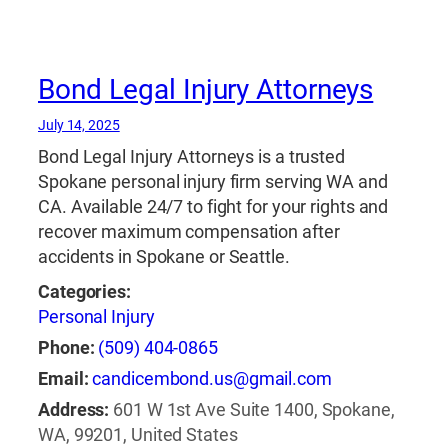
accidentes de motocicleta
,
abogado de
accidentes de motocicleta en natick
,
abogado
de accidentes de motocicleta natick
,
abogado
Bond Legal Injury Attorneys
de accidentes de truck
,
abogado de
accidentes de viaje compartido
,
abogado de
July 14, 2025
accidentes en natick 24 horas
,
abogado de
Bond Legal Injury Attorneys is a trusted
accidentes reviews
,
abogado de lesiones
,
Spokane personal injury firm serving WA and
abogado de lesiones cerebrales y de columna
,
CA. Available 24/7 to fight for your rights and
abogado de lesiones cerebrales y de columna
recover maximum compensation after
vertebral
,
abogado de lesiones cerebrales y de
accidents in Spokane or Seattle.
la columna vertebral
,
abogado de lesiones
cerebrales y espinales
,
abogado de lesiones
Categories:
de motocicleta
,
abogado de lesiones de
Personal Injury
motocicleta en natick
,
abogado de lesiones de
Phone:
(509) 404-0865
motocicleta natick
,
abogado de lesiones en
Email:
candicembond.us@gmail.com
natick
,
abogado de lesiones natick
,
abogado
de lesiones personales
Address:
601 W 1st Ave Suite 1400, Spokane,
,
abogado de lesiones
personales natick
WA, 99201, United States
,
abogado de mordedura de