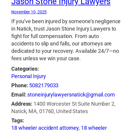
Jason Stone Injury Lawyers
November 10, 2025
If you’ve been injured by someone’s negligence
in Natick, trust Jason Stone Injury Lawyers to
fight for full compensation. From auto
accidents to slip and falls, our attorneys are
dedicated to your recovery. Available 24/7—no
fees unless we win your case.
Categories:
Personal Injury
Phone:
5082179033
Email:
stoneinjurylawyersnatick@gmail.com
Address:
1400 Worcester St Suite Number 2,
Natick, MA, 01760, United States
Tags:
18 wheeler accident attorney
,
18 wheeler