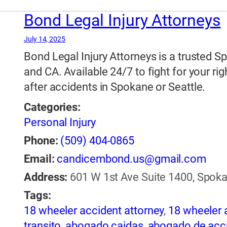
automovilísticos
,
abogado de accidentes a
Bond Legal Injury Attorneys
accidentes automovilísticos natick
,
aboga
July 14, 2025
accidentes de auto en natick
,
abogado de 
Bond Legal Injury Attorneys is a trusted S
accidentes de bicicleta natick
,
abogado de
and CA. Available 24/7 to fight for your
accidentes de coche
,
abogado de acciden
after accidents in Spokane or Seattle.
accidentes de motocicleta en natick
,
abog
natick
,
abogado de accidentes de truck
,
a
Categories:
compartido
,
abogado de accidentes en na
Personal Injury
reviews
,
abogado de lesiones
,
abogado de
Phone:
(509) 404-0865
abogado de lesiones cerebrales y de colu
Email:
candicembond.us@gmail.com
cerebrales y de la columna vertebral
,
abog
Address:
601 W 1st Ave Suite 1400, Spoka
abogado de lesiones de motocicleta
,
abog
Tags:
natick
,
abogado de lesiones de motociclet
18 wheeler accident attorney
,
18 wheeler 
abogado de lesiones natick
,
abogado de l
transito
,
abogado caidas
,
abogado de acci