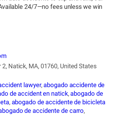
 Available 24/7—no fees unless we win
com
2, Natick, MA, 01760, United States
accident lawyer
,
abogado accidente de
do de accident en natick
,
abogado de
leta
,
abogado de accidente de bicicleta
abogado de accidente de carro
,
ogado de accidente de rastra
,
abogado
entes
,
abogado de accidentes