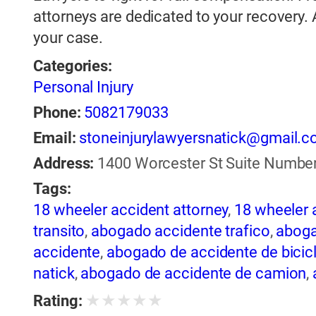
attorneys are dedicated to your recovery.
your case.
Categories:
Personal Injury
Phone:
5082179033
Email:
stoneinjurylawyersnatick@gmail.
Address:
1400 Worcester St Suite Number 
Tags:
18 wheeler accident attorney
,
18 wheeler 
transito
,
abogado accidente trafico
,
aboga
accidente
,
abogado de accidente de bicic
natick
,
abogado de accidente de camion
,
abogado de accidente de motocicleta
,
ab
★
★
★
★
★
Rating:
de accidente de trailer
,
abogado de accid