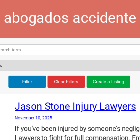
abogados accidente
Filter
Clear Filters
Create a Listing
Jason Stone Injury Lawyers
November 10, 2025
If you’ve been injured by someone’s neglig
Lawyers to fight for full compensation. Fro